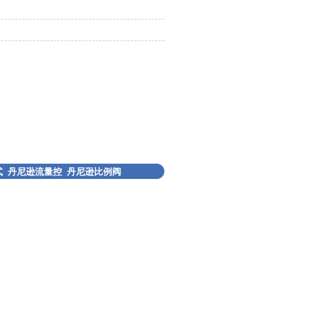
式
丹尼逊流量控
丹尼逊比例阀
制阀